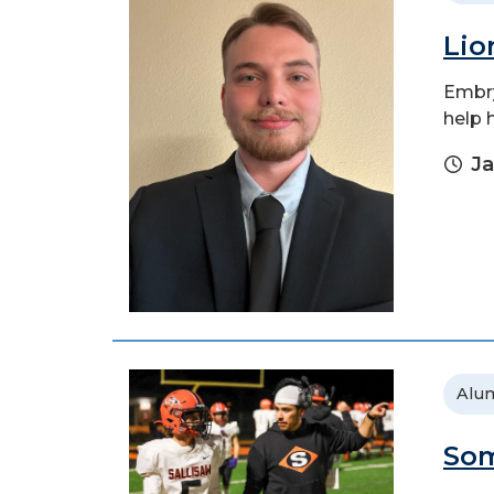
Lio
Embry
help 
Ja
Alu
Som